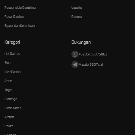
Responsible Gambling
Loyalty
Pusat Bantuan
Referral
Syarat dan Ketentuan
Kategori
Dukungan
Hot Games
+6285136075063
Slots
Maxslot88Official
Live Casino
Race
Togel
Olahraga
Crash Game
Arcade
Poker
E-Sports