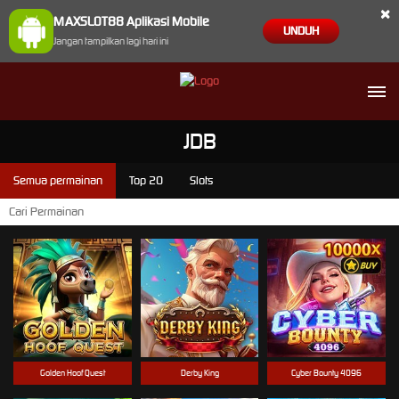
×
MAXSLOT88 Aplikasi Mobile
UNDUH
Jangan tampilkan lagi hari ini
JDB
Semua permainan
Top 20
Slots
Golden Hoof Quest
Derby King
Cyber Bounty 4096