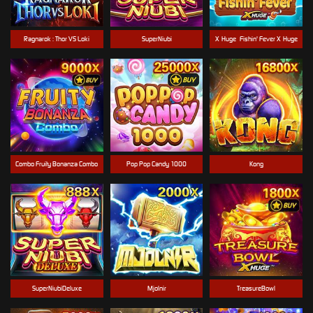
Ragnarok : Thor VS Loki
SuperNiubi
X-Huge_Fishin' Fever X-Huge
Combo Fruity Bonanza Combo
Pop Pop Candy 1000
Kong
SuperNiubiDeluxe
Mjolnir
TreasureBowl