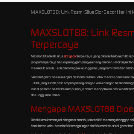
MAXSLOT88: Link Resmi Situs Slot Gacor Hari In
MAXSLOT88: Link Resmi 
Terpercaya
Maxslot88 adalah situs
slot gacor
terpercaya yang dikenal baik memiliki re
jackpot terpercaya hari ini paling gampang menang maxwin. Hadir sejak tahun
memasuki arena. Tersedia beragam keunggulan yang kami tawarkan sehingg
Situs slot gacor hari ini menjadi destinasi terbaik untuk mencari perma
1000 yang sudah pasti ampuh pulang dengan kemenangan besar di tangan. 
laris di pasaran berkat kemampuannya dalam menciptakan nilai winrate t
dari unggulan Utama.
Mengapa MAXSLOT88 Diperc
Dibalik kesuksesan judi slot gacor saat ini, Maxslot88 memang dianggap se
tidak heran kalau Maxslot88 sebagai agen slot88 resmi situs slot gacor ha