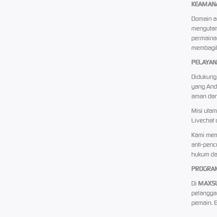
KEAMAN
Domain am
mengutam
permaina
membagika
PELAYAN
Didukung 
yang Anda
aman dan 
Misi utam
Livechat
Kami mem
anti-penc
hukum da
PROGRAM
Di
MAXS
pelanggan
pemain. 