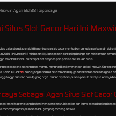
i Maxwin Agen Slot88 Terpercaya
Situs Slot Gacor Hari Ini Maxw
putasi baik sebagai agen slot88 resmi yang selalu dapat memberikan pengalaman bermain slot onli
 2019, kini Maxslot88 telah memiliki jutaan pemain aktif setiap harinya dan telah terbukti berhasil
a Maxslot88 selalu menempati hati daripada para pemain dari seluruh dunia.
inan slot gacor gampang menang yang mampu menghasilkan kemenangan jackpot maxwin. Slot gacor 
Selain itu, Link
slot
online yang tersedia di situs Maxslot88 juga tidak kalah menarik dari game sl
ertinggi hingga susunan pola rtp yang begitu mudah dipahami pemain pemula sekalipun. Adanya 
aya Sebagai Agen Situs Slot Gaco
bagai brand terutama yang berhasil menguasai seluruh legalitas dan lisensi secara lengkap hingga
ri ini menempati posisi pertama terlalu gampang menang maxwin.