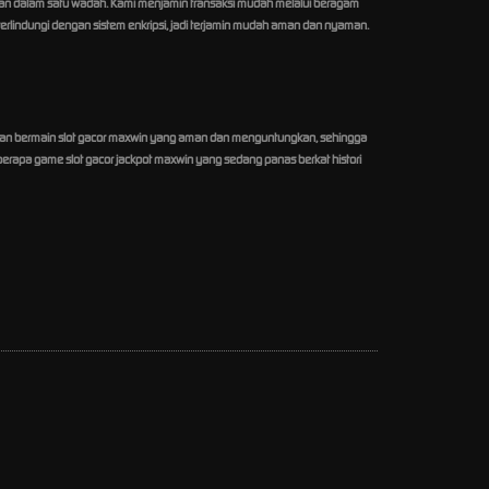
an dalam satu wadah. Kami menjamin transaksi mudah melalui beragam
 terlindungi dengan sistem enkripsi, jadi terjamin mudah aman dan nyaman.
laman bermain slot gacor maxwin yang aman dan menguntungkan, sehingga
erapa game slot gacor jackpot maxwin yang sedang panas berkat histori