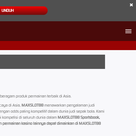
×
UNDUH
 beragam produk permainan terbaik di Asia.
caya di Asia,
MAXSLOT88
menawarkan pengalaman judi
engan odds paling kompetitif dalam dunia judi sepak bola. Kami
 kompetisi di seluruh dunia dalam
MAXSLOT88 Sportsbook,
te dan permainan kasino lainnya dapat dimainkan di MAXSLOT88