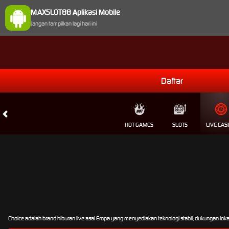
MAXSLOT88 Aplikasi Mobile
Jangan tampilkan lagi hari ini
Daftar
HOT GAMES
SLOTS
LIVE CAS
Choice adalah brand hiburan live asal Eropa yang menyediakan teknologi stabil, dukungan loka