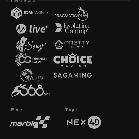
Live Casino
Race
Togel