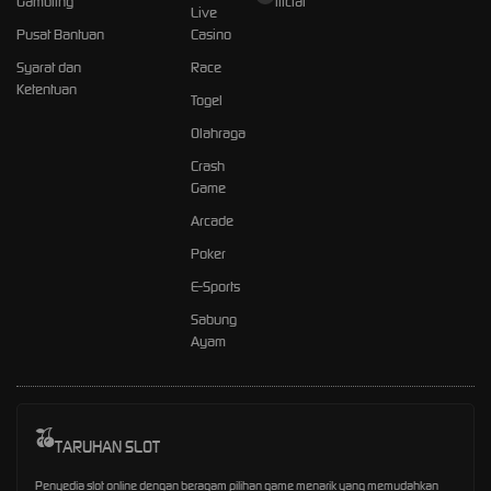
Gambling
fficial
Live
Pusat Bantuan
Casino
Syarat dan
Race
Ketentuan
Togel
Olahraga
Crash
Game
Arcade
Poker
E-Sports
Sabung
Ayam
TARUHAN SLOT
Penyedia slot online dengan beragam pilihan game menarik yang memudahkan