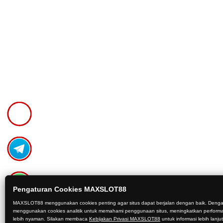
Pengaturan Cookies MAXSLOT88
MAXSLOT88 menggunakan cookies penting agar situs dapat berjalan dengan baik. Dengan
menggunakan cookies analitik untuk memahami penggunaan situs, meningkatkan perform
lebih nyaman. Silakan membaca
Kebijakan Privasi MAXSLOT88
untuk informasi lebih lanjut