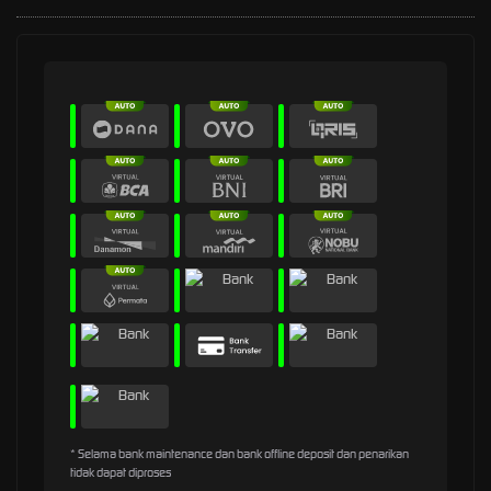
* Selama bank maintenance dan bank offline deposit dan penarikan
tidak dapat diproses