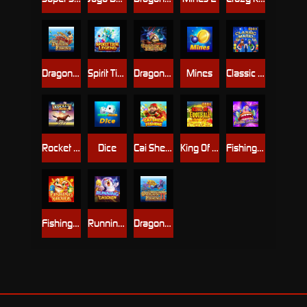
Dragon Fishing
Spirit Tide Legend
Dragon of Demons
Mines
Classic Mario
Rocket Derby
Dice
Cai Shen Fishing
King Of Football
Fishing Disco
Fishing YiLuFa
Running Chicken
Dragon Fishing II