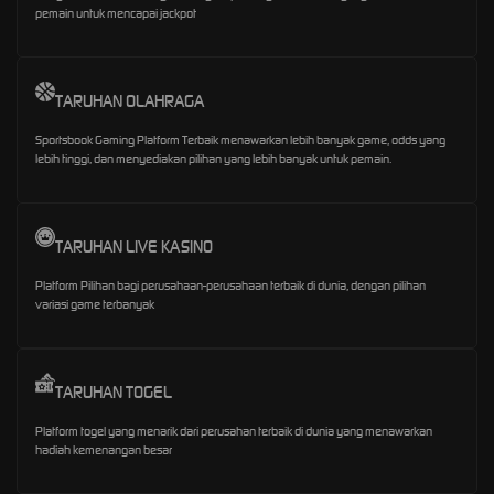
pemain untuk mencapai jackpot
TARUHAN OLAHRAGA
Sportsbook Gaming Platform Terbaik menawarkan lebih banyak game, odds yang
lebih tinggi, dan menyediakan pilihan yang lebih banyak untuk pemain.
TARUHAN LIVE KASINO
Platform Pilihan bagi perusahaan-perusahaan terbaik di dunia, dengan pilihan
variasi game terbanyak
TARUHAN TOGEL
Platform togel yang menarik dari perusahan terbaik di dunia yang menawarkan
hadiah kemenangan besar