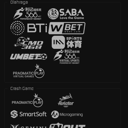
Olahraga
Crash Game