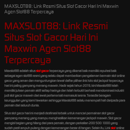
MAXSLOT88: Link Resmi Situs Slot Gacor Hari Ini Maxwin
Agen Slot88 Terpercaya
MAXSLOT88: Link Resmi
Situs Slot Gacor Hari Ini
Maxwin Agen Slot88
Terpercaya
Maxslot88 adalah situs
slot gacor
terpercaya yang dikenal baik memiliki reputasi baik
sebagai agen slot88 resmi yang selalu dapat memberikan pengalaman bermain slot online
gacor yang aman dan menguntungkan lewat daftar pilihan link toto slot jackpot terpercaya
hari ini paling gampang menang maxwin. Hadir sejak tahun 2019, kini Maxslot88 telah
memiliki jutaan pemain aktif setiap harinya dan telah terbukti berhasil mendominasi industri
judi slot gacor maxwin dari awal pertama kali memasuki arena. Tersedia beragam
keunggulan yang kami tawarkan sehingga Maxslot88 selalu menempati hati daripada para
pemain dari seluruh dunia.
Situs slot gacor hari ini menjadi destinasi terbaik untuk mencari permainan slot gacor
gampang menang yang mampu menghasilkan kemenangan jackpot maxwin. Slot gacor
mengisi bagian yang hilang dari para pemain, dengan perkalian 200 500 1000 yang
sudah pasti ampuh pulang dengan kemenangan besar di tangan. Selain itu, Link
slot
online