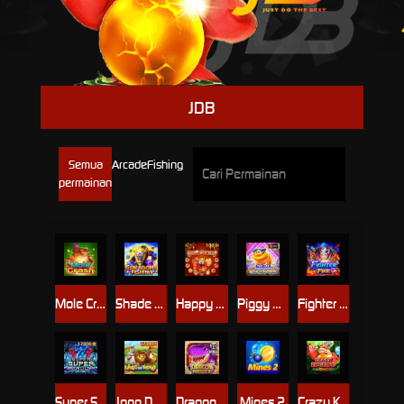
JDB
Semua
Arcade
Fishing
permainan
Mole Crash
Shade Dragons Fishing
Happy New Year
Piggy Bank TapTap
Fighter Fire
Super Super Fruit
Jogo Do Bicho
Dragon Master
Mines 2
Crazy King Kong