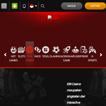
MASUK
DAFTAR
HOT
SLOTS
LIVE
RACE
TOGEL
OLAHRAGA
CRASH
ARCADE
POKER
E-
SABUN
GAMES
CASINO
GAME
SPORTS
AYAM
ION Casino
merupakan
singkatan dari
Interactive