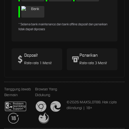
* Selama bank maintenance dan bank offline deposit dan penarikan
tidak dapat diproses
Deposit
Penarikan
Rata-rata 1 Menit
Rata-rata 3 Menit
Tanggung Jawab
Browser Yang
Bermain
Didukung
©2026 MAXSLOT88. Hak cipta
dilindungi | 18+