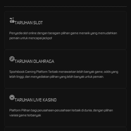
TARUHAN SLOT
Penyedia slot online dengan beragam pilihan game menarik yang memudahkan
pemain untuk mencapai jackpot
TARUHAN OLAHRAGA
Sportsbook Gaming Platform Terbaik menawarkan lebih banyak game, odds yang
lebih tinggi, dan menyediakan pilihan yang lebih banyak untuk pemain.
TARUHAN LIVE KASINO
Platform Pilihan bagi perusahaan-perusahaan terbaik di dunia, dengan pilihan
variasi game terbanyak