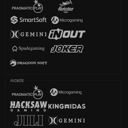
Arcade