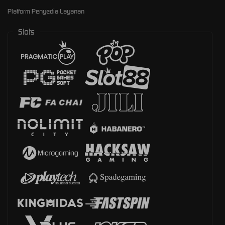
Platform Penyedia Layanan
Slots