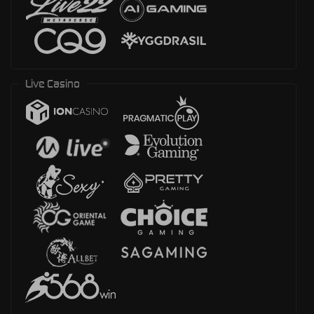
Live Casino