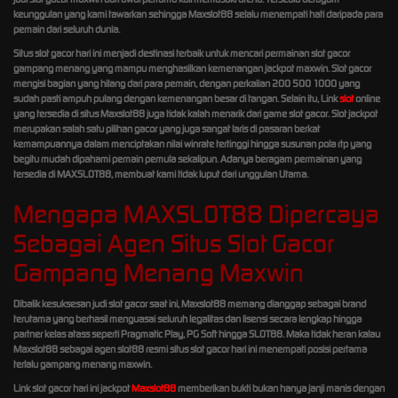
keunggulan yang kami tawarkan sehingga Maxslot88 selalu menempati hati daripada para
pemain dari seluruh dunia.
Situs slot gacor hari ini menjadi destinasi terbaik untuk mencari permainan slot gacor
gampang menang yang mampu menghasilkan kemenangan jackpot maxwin. Slot gacor
mengisi bagian yang hilang dari para pemain, dengan perkalian 200 500 1000 yang
sudah pasti ampuh pulang dengan kemenangan besar di tangan. Selain itu, Link
slot
online
yang tersedia di situs Maxslot88 juga tidak kalah menarik dari game slot gacor. Slot jackpot
merupakan salah satu pilihan gacor yang juga sangat laris di pasaran berkat
kemampuannya dalam menciptakan nilai winrate tertinggi hingga susunan pola rtp yang
begitu mudah dipahami pemain pemula sekalipun. Adanya beragam permainan yang
tersedia di MAXSLOT88, membuat kami tidak luput dari unggulan Utama.
Mengapa MAXSLOT88 Dipercaya
Sebagai Agen Situs Slot Gacor
Gampang Menang Maxwin
Dibalik kesuksesan judi slot gacor saat ini, Maxslot88 memang dianggap sebagai brand
terutama yang berhasil menguasai seluruh legalitas dan lisensi secara lengkap hingga
partner kelas atass seperti Pragmatic Play, PG Soft hingga SLOT88. Maka tidak heran kalau
Maxslot88 sebagai agen slot88 resmi situs slot gacor hari ini menempati posisi pertama
terlalu gampang menang maxwin.
Link slot gacor hari ini jackpot
Maxslot88
memberikan bukti bukan hanya janji manis dengan