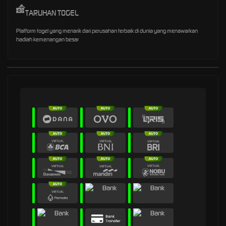
TARUHAN TOGEL
Platform togel yang menarik dari perusahan terbaik di dunia yang menawarkan
hadiah kemenangan besar