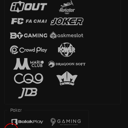
Poker